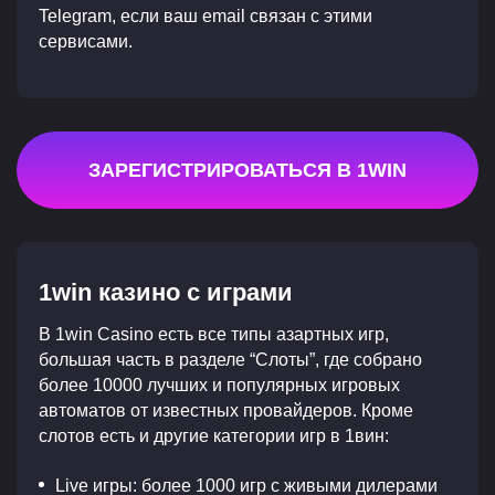
Telegram, если ваш email связан с этими
сервисами.
ЗАРЕГИСТРИРОВАТЬСЯ В 1WIN
1win казино с играми
В 1win Casino есть все типы азартных игр,
большая часть в разделе “Слоты”, где собрано
более 10000 лучших и популярных игровых
автоматов от известных провайдеров. Кроме
слотов есть и другие категории игр в 1вин:
Live игры: более 1000 игр с живыми дилерами