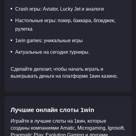
Crash игры: Aviator, Lucky Jet и аналоги
Настольные игры: покер, баккара, блэкджек,
рулетка
1win games: уникальные игры
Актуальные на сегодня турниры.
Сделайте депозит, чтобы начать играть и
выигрывать деньги на платформе 1вин казино.
Лучшие онлайн слоты 1win
Играйте в лучшие слоты на 1вин, которые
созданы компаниями Amatic, Microgaming, Igrosoft,
Pragmatic Play, Evolution Gaming и другими