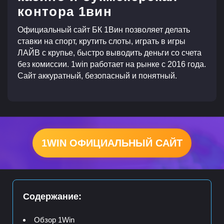
контора 1вин
Официальный сайт БК 1Вин позволяет делать
ставки на спорт, крутить слоты, играть в игры
ЛАЙВ с крупье, быстро выводить деньги со счета
без комиссии. 1win работает на рынке с 2016 года.
Сайт аккуратный, безопасный и понятный.
1WIN ОФИЦИАЛЬНЫЙ САЙТ
Содержание:
Обзор 1Win