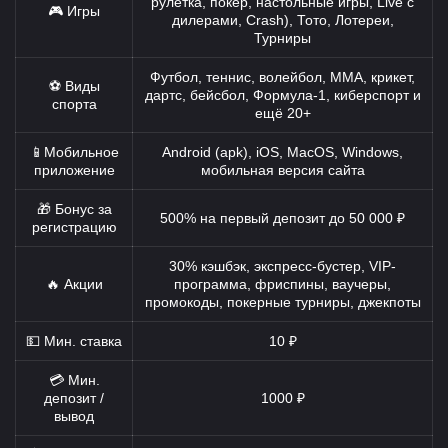
рулетка, покер, настольные игры, Live с
🎮 Игры
дилерами, Crash), Тото, Лотереи,
Турниры
Футбол, теннис, волейбол, MMA, крикет,
⚽ Виды
дартс, бейсбол, Формула-1, киберспорт и
спорта
ещё 20+
📱Мобильное
Android (apk), iOS, MacOS, Windows,
приложение
мобильная версия сайта
🎁 Бонус за
500% на первый депозит до 50 000 ₽
регистрацию
30% кэшбэк, экспресс-бустер, VIP-
🔥 Акции
программа, фриспины, ваучеры,
промокоды, покерные турниры, джекпоты
💵 Мин. ставка
10 ₽
💳 Мин.
депозит /
1000 ₽
вывод